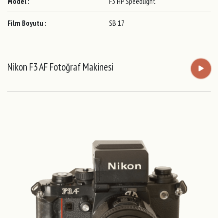
Model :
F3 HP Speedlight
Film Boyutu :
SB 17
Nikon F3 AF Fotoğraf Makinesi