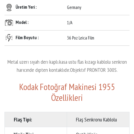
Üretim Yeri :
Germany
Model :
1/A
Film Boyutu :
36 Poz Leica Film
Metal uzerı sıyah derı kaplı.kasa ustu flas kızagı kablolu senkron
harıcınde dıpten kontaklıdır.Objektıf PRONTOR 300S.
Kodak Fotoğraf Makinesi 1955
Özellikleri
Flaş Tipi:
Flaş Senkronu Kablolu