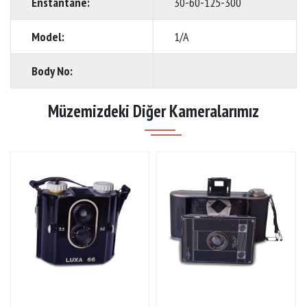
Enstantane:
30-60-125-300
Model:
1/A
Body No:
Müzemizdeki Diğer Kameralarımız