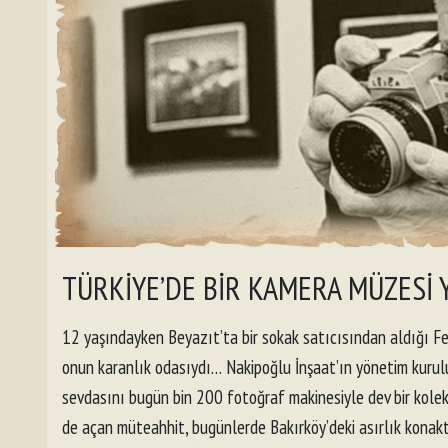
TÜRKİYE’DE BİR KAMERA MÜZESİ Y
12 yaşındayken Beyazıt’ta bir sokak satıcısından aldığı Fer
onun karanlık odasıydı… Nakipoğlu İnşaat’ın yönetim kuru
sevdasını bugün bin 200 fotoğraf makinesiyle dev bir kole
de açan müteahhit, bugünlerde Bakırköy’deki asırlık konakta