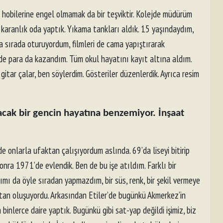
n hobilerine engel olmamak da bir teşviktir. Kolejde müdürüm
ı karanlık oda yaptık. Yıkama tankları aldık. 15 yaşındaydım,
ka sırada oturuyordum, filmleri de cama yapıştırarak
lde para da kazandım. Tüm okul hayatını kayıt altına aldım.
itar çalar, ben söylerdim. Gösteriler düzenlerdik. Ayrıca resim
lacak bir gencin hayatına benzemiyor. İnşaat
e onlarla ufaktan çalışıyordum aslında. 69’da liseyi bitirip
onra 1971’de evlendik. Ben de bu işe atıldım. Farklı bir
mı da öyle sıradan yapmazdım, bir süs, renk, bir şekil vermeye
oktan oluşuyordu. Arkasından Etiler’de bugünkü Akmerkez’in
binlerce daire yaptık. Bugünkü gibi sat-yap değildi işimiz, biz