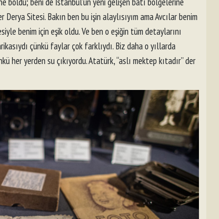
ne böldü; beni de İstanbul’un yeni gelişen batı bölgelerine
er Derya Sitesi. Bakın ben bu işin alaylısıyım ama Avcılar benim
siyle benim için eşik oldu. Ve ben o eşiğin tüm detaylarını
rikasıydı çünkü faylar çok farklıydı. Biz daha o yıllarda
nkü her yerden su çıkıyordu. Atatürk, “aslı mektep kıtadır” der