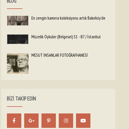
BLOG
En zengin kamera koleksiyonu artık Bakırköy’de
Müzelik Öyküler (Belgesel) S1 - B7 / İstanbul
MESUT İNSANLAR FOTOĞRAFHANESİ
BIZI TAKIP EDIN