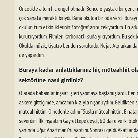
Öncelikle ailem hiç engel olmadı. Bence o yaştaki bir genci
çok sanata meraklı biriydi. Bana okulda bir oda verdi. Buray
okulun tüm etkinliklerinin fotoğraflarını çekiyordum. En ar
kurutuyordum. Filmleri karbonatlı suda yıkıyordum. Bu şeki
Okulda müzik, tiyatro benden sorulurdu. Nejat Alp arkamda g
de yapardım.
Buraya kadar anlattıklarınız hiç müteahhit o
sektörüne nasıl girdiniz?
O arada babamlar inşaat işleri yapmaya başlamışlardı. Ben d
askere gittiğimde, amcamın kızıyla nişanlıydım. Geldikten s
müteahhittim. O nedenle adım “Süslü müteahhittir”. Binaları
severdim. İlk inşaatım Gayrettepe’deydi, 60 daire ve iki bl
yanında Uğur Apartmanı’nı yaptım. Sonrası geldi. Akatlar’da 