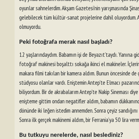
oyunlar sahnelerdim. Akşam Gazetesi’nin yarışmasında Şinasi
gelebilecek tüm kültür-sanat projelerine dahil oluyordum. 
olmuyordu.
Peki fotoğrafa merak nasıl başladı?
12 yaşlarındaydım. Babamın işi de Beyazıt’taydı. Yanına gid
fotoğraf makinesi boşalttı sokağa ikinci el makineler. İçlerin
makara filmi takılan bir kamera aldım. Bunun öncesinde de 
stüdyosu olanlar vardı. Eniştemin Antep’te Elmacı pazarınd
biliyordum. Bir de akrabalarım Antep’te Nakip Sineması diye
enişteme gittim ondan negatifler aldım, babamın dükkanında 
dönünde iki leğen istedim annemden. Sonra çeyiz sandığını b
Sonra ilk gerçek makinemi aldım, bir Ferrania’ya 50 lira ver
Bu tutkuyu nerelerde, nasıl beslediniz?