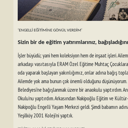
‘ENGELLİ EĞİTİMİNE GÖNÜL VERDİM’
Sizin bir de eğitim yatırımlarınız, bağışladığını
İşler büyüdü; yani hem koleksiyon hem de inşaat işleri. Aile
arkadaşı vasıtasıyla ERAM Özel Eğitime Muhtaç Çocuklara 
oda yaparak başlayan yakınlığımız, onlar adına bağış toplam
Ailemde yok ama bunun çok önemli olduğunu düşünüyorum. Bu s
Belediyesi’ne bağışlanmak üzere bir anaokulu yaptırdım. A
Okulu’nu yaptırdım. Arkasından Nakipoğlu Eğitim ve Kültür-
Nakipoğlu Engelli Yaşam Merkezi geldi. Şimdi babamın adına 
Yeşilköy 2001 Koleji’ni yaptık.