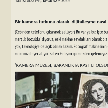
‘DİJİTAL AMA İYİ ÇEKİYOR NAMUSSUZ’
Bir kamera tutkunu olarak, dijitalleşme nası
(Cebinden telefonu çıkararak sallıyor) Bu var ya bu; işte bu 
mertlik bozuldu” diyoruz, eski makine sevdalıları olarak bi
yok, teknolojiye de açık olmak lazım. Fotoğraf makinesinin ge
müzemizde yer alıyor zaten. Gelişimi görmezden gelemeyiz.
‘KAMERA MÜZESİ, BAKANLIKTA KAYITLI OLSU