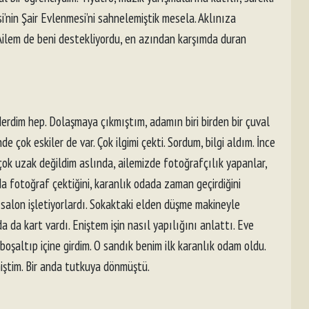
’nin Şair Evlenmesi’ni sahnelemiştik mesela. Aklınıza
Ailem de beni destekliyordu, en azından karşımda duran
erdim hep. Dolaşmaya çıkmıştım, adamın biri birden bir çuval
de çok eskiler de var. Çok ilgimi çekti. Sordum, bilgi aldım. İnce
çok uzak değildim aslında, ailemizde fotoğrafçılık yapanlar,
a fotoğraf çektiğini, karanlık odada zaman geçirdiğini
 salon işletiyorlardı. Sokaktaki elden düşme makineyle
da kart vardı. Eniştem işin nasıl yapılığını anlattı. Eve
oşaltıp içine girdim. O sandık benim ilk karanlık odam oldu.
miştim. Bir anda tutkuya dönmüştü.