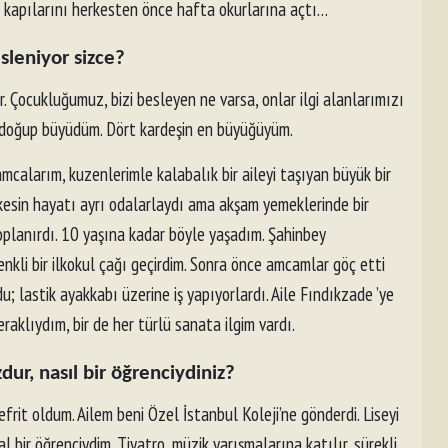
n kapılarını herkesten önce hafta okurlarına açtı…
leniyor sizce?
r. Çocukluğumuz, bizi besleyen ne varsa, onlar ilgi alanlarımızı
vde doğup büyüdüm. Dört kardeşin en büyüğüyüm.
calarım, kuzenlerimle kalabalık bir aileyi taşıyan büyük bir
erkesin hayatı ayrı odalarlaydı ama akşam yemeklerinde bir
toplanırdı. 10 yaşına kadar böyle yaşadım. Şahinbey
nkli bir ilkokul çağı geçirdim. Sonra önce amcamlar göç etti
u; lastik ayakkabı üzerine iş yapıyorlardı. Aile Fındıkzade ’ye
meraklıydım, bir de her türlü sanata ilgim vardı.
dur, nasıl bir öğrenciydiniz?
efrit oldum. Ailem beni Özel İstanbul Koleji’ne gönderdi. Liseyi
l bir öğrenciydim. Tiyatro, müzik yarışmalarına katılır, sürekli