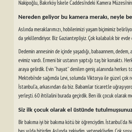
Nakipoğlu, Bakırköy İskele Caddesi’ndeki Kamera Müzesi’ni
Nereden geliyor bu kamera merakı, neyle bes
Aslında meraklarımızı, hobilerimizi yaşam biçimimiz belirliyo
da şekillendiriyor. Biz Gaziantepliyiz. Çok kalabalık bir e
Dedemin annesinin de içinde yaşadığı, babaannem, dedem, am
evimiz vardı. Ermeni bir ustanın yaptığı taş bir konaktı. H
araya gelirdik. Evin “hayat” denilen geniş alanında herkes 
Mektebi’nde sağımda Levi, solumda Viktorya ile güzel çok re
İstanbul’a, arkasından da biz. Babamlar ticaretle uğraşıyord
yerleşti. 60 ihtilalini burada geçirdik. Ben ilk çocuk olarak 
Siz ilk çocuk olarak el üstünde tutulmuşsunuz
Bir bakıma iyi bir bakıma kötü bir öğrenciydim. İstanbul’da N
beş yılda bitirdim. Aslında zekiydim, yetenekliydim. Çok sosya