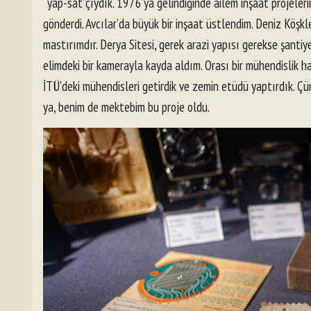
“yap-sat”çıydık. 1976’ya gelindiğinde ailem inşaat projeleri
gönderdi. Avcılar’da büyük bir inşaat üstlendim. Deniz Köşkl
mastırımdır. Derya Sitesi, gerek arazi yapısı gerekse şantiye
elimdeki bir kamerayla kayda aldım. Orası bir mühendislik ha
İTÜ’deki mühendisleri getirdik ve zemin etüdü yaptırdık. Çü
ya, benim de mektebim bu proje oldu.